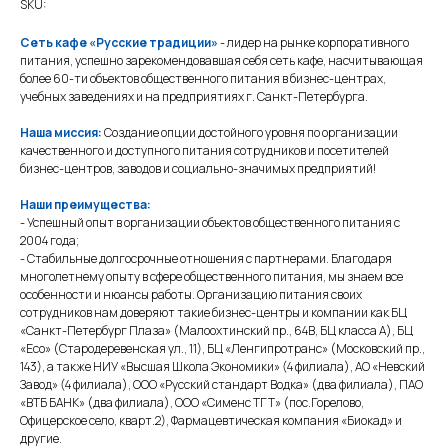
SKU:
Сеть кафе «Русские традиции»
- лидер на рынке корпоративного
питания, успешно зарекомендовавшая себя сеть кафе, насчитывающая
более 60-ти объектов общественного питания в бизнес-центрах,
учебных заведениях и на предприятиях г. Санкт-Петербурга.
Наша миссия:
Создание опции достойного уровня по организации
качественного и доступного питания сотрудников и посетителей
бизнес-центров, заводов и социально-значимых предприятий!
Наши преимущества:
- Успешный опыт в организации объектов общественного питания с
2004 года;
- Стабильные долгосрочные отношения с партнерами. Благодаря
многолетнему опыту в сфере общественного питания, мы знаем все
особенности и нюансы работы. Организацию питания своих
сотрудников нам доверяют такие бизнес-центры и компании как БЦ
«Санкт-Петербург Плаза» (Малоохтинский пр., 64В, БЦ класса А), БЦ
«Есо» (Стародеревенская ул., 11), БЦ «Ленгипротранс» (Московский пр.,
143), а также НИУ «Высшая Школа Экономики» (4 филиала), АО «Невский
Завод» (4 филиала), ООО «Русский стандарт Водка» (два филиала), ПАО
«ВТБ БАНК» (два филиала), ООО «Сименс ТГТ» (пос.Горелово,
Офицерское село, кварт.2), Фармацевтическая компания «Биокад» и
другие.