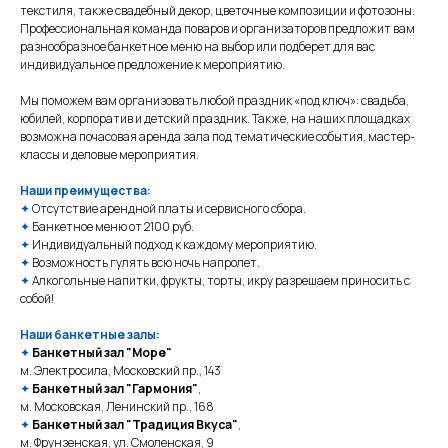
текстиля, также свадебный декор, цветочные композиции и фотозоны.
Профессиональная команда поваров и организаторов предложит вам
разнообразное банкетное меню на выбор или подберет для вас
индивидуальное предложение к мероприятию.
Мы поможем вам организовать любой праздник «под ключ»: свадьба,
юбилей, корпоратив и детский праздник. Также, на наших площадках
возможна почасовая аренда зала под тематические события, мастер-
классы и деловые мероприятия.
Наши преимущества:
✦
Отсутствие арендной платы и сервисного сбора.
✦
Банкетное меню от 2100 руб.
✦
Индивидуальный подход к каждому мероприятию.
✦
Возможность гулять всю ночь напролет.
✦
Алкогольные напитки, фрукты, торты, икру разрешаем приносить с
собой!
Наши банкетные залы:
✦
Банкетный зал "Море"
м. Электросила, Московский пр., 143
✦
Банкетный зал "Гармония"
,
м. Московская, Ленинский пр., 168
✦
Банкетный зал "Традиция Вкуса"
,
м. Фрунзенская, ул. Смоленская, 9