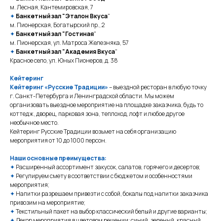
м. Лесная, Кантемировская, 7
✦
Банкетный зал "Эталон Вкуса
"
м. Пионерская, Богатырский пр., 2
✦
Банкетный зал "Гостиная
"
м. Пионерская, ул. Матроса Железняка, 57
✦
Банкетный зал "Академия Вкуса
"
Красное село, ул. Юных Пионеров, д. 38
Кейтеринг
Кейтеринг «Русские Традиции»
– выездной ресторан в любую точку
г. Санкт-Петербурга и Ленинградской области. Мы можем
организовать выездное мероприятие на площадке заказчика, будь то
коттедж, дворец, парковая зона, теплоход, лофт и любое другое
необычное место.
Кейтеринг Русские Традиции возьмет на себя организацию
мероприятия от 10 до 1000 персон.
Наши основные преимущества:
✦
Расширенный ассортимент закусок, салатов, горячего и десертов;
✦
Регулируем смету в соответствии с бюджетом и особенностями
мероприятия;
✦
Напитки разрешаем привезти с собой, бокалы под напитки заказчика
привозим на мероприятие;
✦
Текстильный пакет на выбор классический белый и другие варианты;
✦
Декор мероприятия в цветовом решении: синий, зеленый, красный,