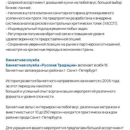
- Широкий ассортимент домашней кухни на любой вкус, большой выбор
бизнес-ланчей;
- Наличие в штате компании санитарного врача для ежедневного
усиленного контроля. На предприятии разработана и внедрена
система анализа рисков и контрольных критических точек (ХАССП);
- Индивидуальный подход в решении любых задач;
- Регулярное получение обратной связи и повышение уровня
удовлетворенности предоставленной опцией;
- Сохранение уверенной позиции на рынке и партнерских отношений,
несмотря на кризисные периоды в экономике страны.
Банкетная служба
Банкетная служба «Русские Традиции»
включает в себя 18
банкетных залов в разных районах г. Санкт-Петербург!
История развития банкетного направления начинается с 2006 года,
за этот период мы накопили
большой и успешный опыт в организации мероприятий различного
формата и уровня сложности.
Банкетные залы с интерьером на любой вкус, различным метражом и
вместимостью от 10 до 250 персон находятся практически в каждом
районе города Санкт-Петербурга.
Для украшения вашего мероприятия предлагаем большой ассортимент