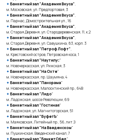
✦
Банкетный зал "Академия Вкуса"
,
м. Московская, ул. Предпортовая, 3
✦
Банкетный зал "Академия Вкуса"
,
м. Парнас, Домостроительная ул., 16
✦
Банкетный зал "Академия Вкуса"
,
м. Старая Деревня, ул. Стародеревенская, 11, к.2
✦
Банкетный зал "Академия Вкуса"
,
м. Старая Деревня, ул. Савушкина, 83, корп. 3
✦
Банкетный зал "Петроф Лофт"
,
м. Крестовский остров, Петровская коса, 1
✦
Банкетный зал "Наутилу
с"
м. Новочеркасская, ул. Рижская, 3
✦
Банкетный зал "На Охте
"
м. Новочеркасская, пр. Шаумяна, 4
✦
Банкетный зал "Панорама
"
м. Новочеркасская, Малоохтинский пр., 64В
✦
Банкетный зал "Лидо
"
м. Ладожская, шоссе Революции, 69
✦
Банкетный зал "Гостиная
"
м. Ладожская, ул. Магнитогорская, 51
✦
Банкетный зал "БуфетЪ
"
м. Маяковская, Литейный пр., 56, лит.З
✦
Банкетный зал "На Введенском
"
м. Пушкинская, Введенский канал, 7
✦
Банкетный зал "БанкетОбед
"